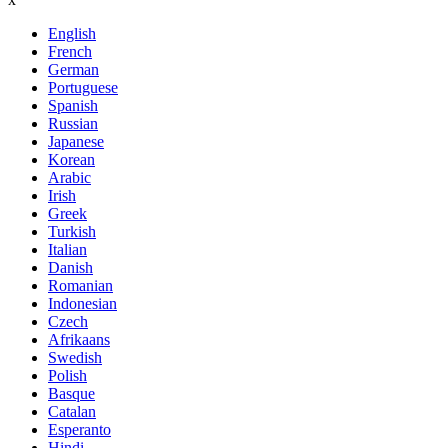
English
French
German
Portuguese
Spanish
Russian
Japanese
Korean
Arabic
Irish
Greek
Turkish
Italian
Danish
Romanian
Indonesian
Czech
Afrikaans
Swedish
Polish
Basque
Catalan
Esperanto
Hindi