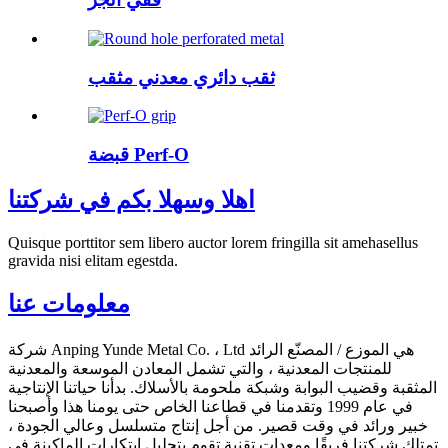
ثقب دائري معدني مثقب
قبضة Perf-O
اهلا وسهلا بكم في شركتنا
Quisque porttitor sem libero auctor lorem fringilla sit amehasellus
gravida nisi elitam egestda.
معلومات عنا
شركة Anping Yunde Metal Co. ، Ltd هي الموزع / المصنّع الرائد
للمنتجات المعدنية ، والتي تشمل المعادن الموسعة والمعدنية
المثقبة وقضيب البوابة وشبكة ملحومة بالأسلاك. بدأنا حياتنا الإنتاجية
في عام 1999 وتقدمنا ​​في قطاعنا الخاص حتى يومنا هذا وأصبحنا
خبير ورائد في وقت قصير. من أجل إنتاج متسلسل وعالي الجودة ،
تمتلك شركتنا فريقًا ومعدات تقنية تقوم بتحليل ابتكارات الماكينة في