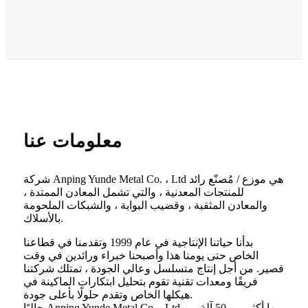
معلومات عنا
شركة Anping Yunde Metal Co. ، Ltd هي موزع / مُصنّع رائد
للمنتجات المعدنية ، والتي تشمل المعادن الممتدة ،
والمعادن المثقبة ، وقضيب البوابة ، والشبكات الملحومة
بالأسلاك.
بدأنا حياتنا الإنتاجية في عام 1999 وتقدمنا ​​في قطاعنا
الخاص حتى يومنا هذا وأصبحنا خبراء ورائدين في وقت
قصير. من أجل إنتاج متسلسل وعالي الجودة ، تمتلك شركتنا
فريقًا ومعدات تقنية تقوم بتحليل ابتكارات الماكينة في
هيكلها الخاص وتقدم حلولًا بأعلى جودة.
حاليًا Anping Yunde Metal Co. ، Ltd بها أكثر من 50 آلة من